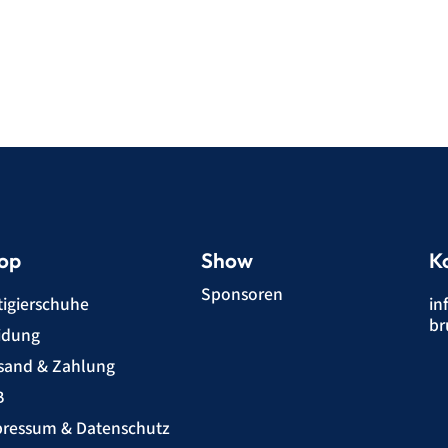
op
Show
K
Sponsoren
tigierschuhe
in
br
idung
sand & Zahlung
B
ressum & Datenschutz