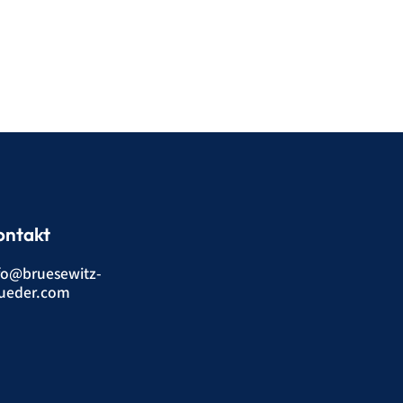
ontakt
fo@bruesewitz-
ueder.com