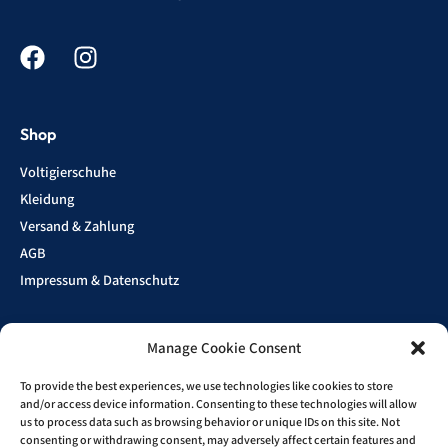
Shop
Voltigierschuhe
Kleidung
Versand & Zahlung
AGB
Impressum & Datenschutz
Manage Cookie Consent
Show
Sponsoren
To provide the best experiences, we use technologies like cookies to store
and/or access device information. Consenting to these technologies will allow
us to process data such as browsing behavior or unique IDs on this site. Not
consenting or withdrawing consent, may adversely affect certain features and
Kontakt