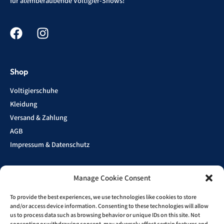
für atemberaubende Voltigier-Shows!“
Shop
Voltigierschuhe
Kleidung
Versand & Zahlung
AGB
Impressum & Datenschutz
Manage Cookie Consent
Show
Sponsoren
To provide the best experiences, we use technologies like cookies to store
and/or access device information. Consenting to these technologies will allow
us to process data such as browsing behavior or unique IDs on this site. Not